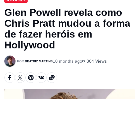
Glen Powell revela como
Chris Pratt mudou a forma
de fazer heróis em
Hollywood
10 months ago
304 Views
BEATRIZ MARTINS
A
u
d
i