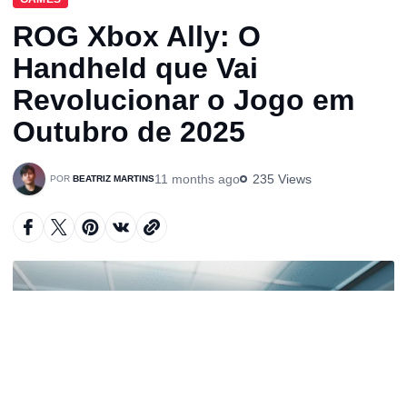
ROG Xbox Ally: O
Handheld que Vai
Revolucionar o Jogo em
Outubro de 2025
11 months ago
235 Views
BEATRIZ MARTINS
A
u
d
i