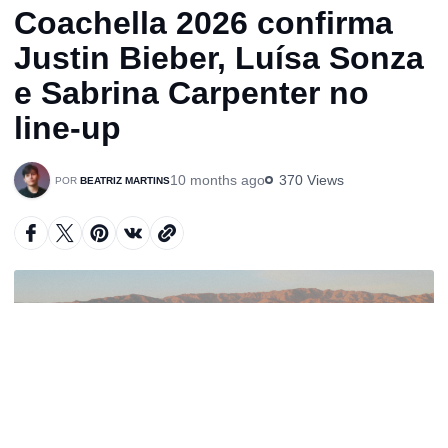
Coachella 2026 confirma
Justin Bieber, Luísa Sonza
e Sabrina Carpenter no
line-up
10 months ago
370 Views
BEATRIZ MARTINS
A
u
d
i
o