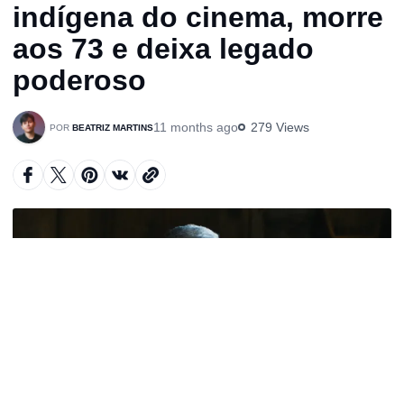
indígena do cinema, morre
aos 73 e deixa legado
poderoso
11 months ago
279 Views
BEATRIZ MARTINS
A
u
d
i
o
P