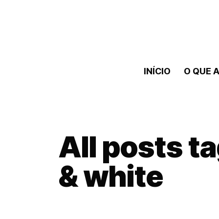
INÍCIO
O QUE A
All posts ta
& white