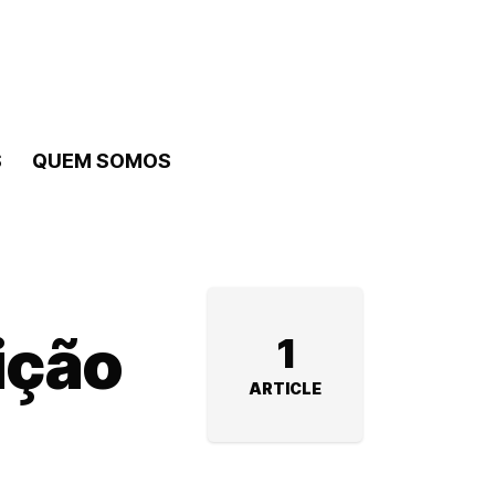
S
QUEM SOMOS
ição
1
ARTICLE