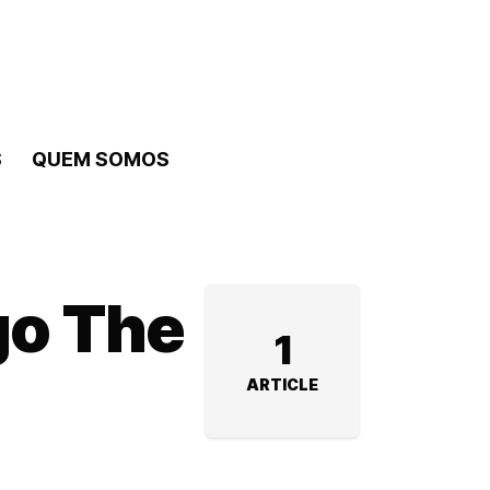
S
QUEM SOMOS
go The
1
ARTICLE