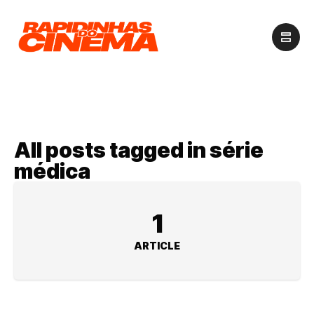
All posts tagged in série
médica
1
ARTICLE