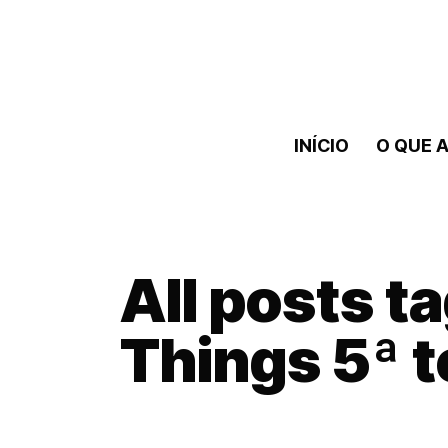
INÍCIO
O QUE A
All posts t
Things 5ª 