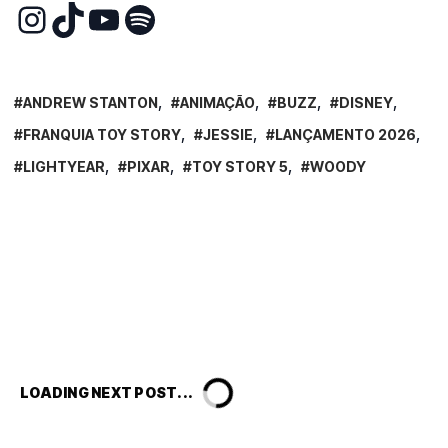
ANDREW STANTON
ANIMAÇÃO
BUZZ
DISNEY
FRANQUIA TOY STORY
JESSIE
LANÇAMENTO 2026
LIGHTYEAR
PIXAR
TOY STORY 5
WOODY
NOTÍCIAS
O Diabo Veste Prada 2:
Pauline Chalamet Achou