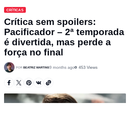
CRÍTICAS
Crítica sem spoilers:
Pacificador – 2ª temporada
é divertida, mas perde a
força no final
9 months ago
453 Views
BEATRIZ MARTINS
A
u
d