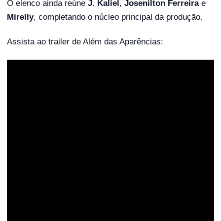
O elenco ainda reúne
J. Kaliel
,
Josenilton Ferreira
e
Mirelly
, completando o núcleo principal da produção.
Assista ao trailer de Além das Aparências: