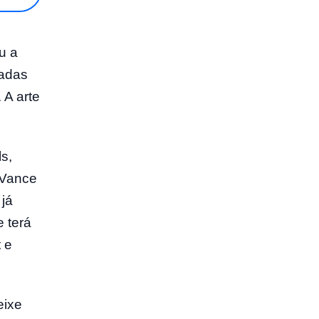
u a
radas
 A arte
ls,
 Vance
 já
e terá
 e
eixe