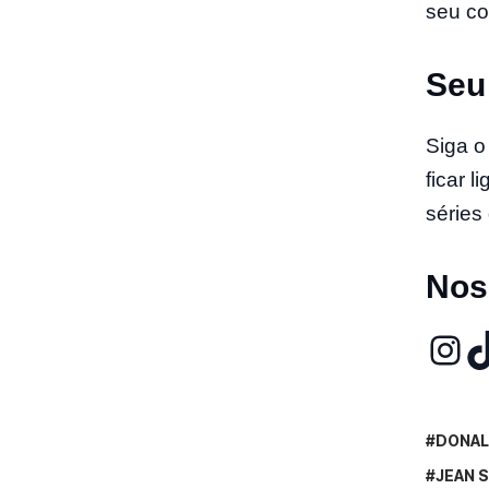
seu co
Seu
Siga 
ficar 
séries 
Nos
DONAL
JEAN 