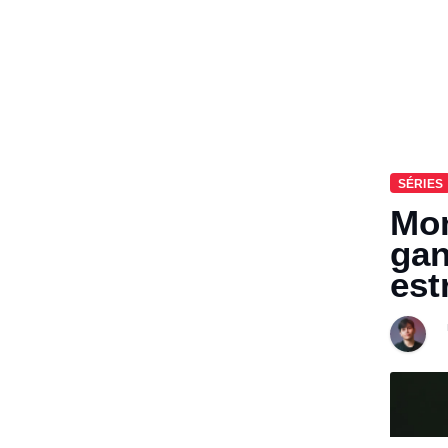
SÉRIES
Mon
gan
est