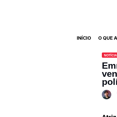
INÍCIO
O QUE A
NOTÍCI
Emm
ven
pol