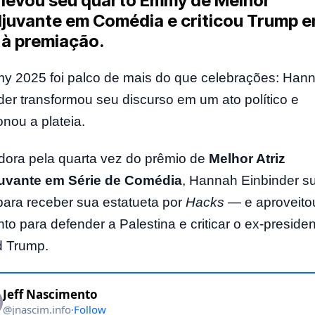
z levou seu quarto Emmy de Melhor
juvante em Comédia e criticou Trump 
 à premiação.
 2025 foi palco de mais do que celebrações: Han
der transformou seu discurso em um ato político e
nou a plateia.
ora pela quarta vez do prêmio de
Melhor Atriz
uvante em Série de Comédia
, Hannah Einbinder s
para receber sua estatueta por
Hacks
— e aproveito
o para defender a Palestina e criticar o ex-preside
d Trump.