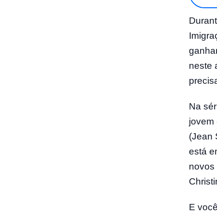
Durant
Imigra
ganhar
neste 
precis
Na sér
jovem 
(Jean 
está e
novos 
Christ
E você