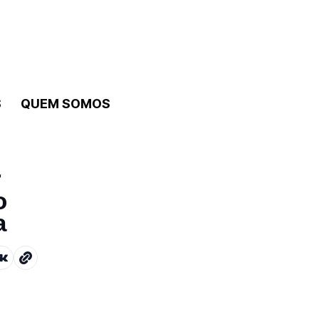
S
QUEM SOMOS
r
o
a