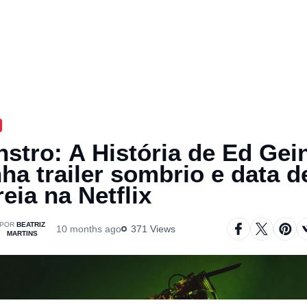
stro: A História de Ed Gei
ha trailer sombrio e data d
reia na Netflix
BEATRIZ
10 months ago
371 Views
MARTINS