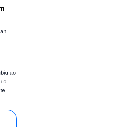
em
nah
ubiu ao
u o
nte