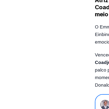
Atri
Coad
meio
O Emmy
Einbin
emocio
Venced
Coadj
palco 
moment
Donal