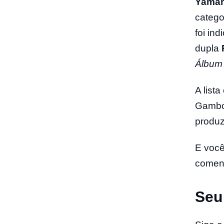
Yaman
catego
foi in
dupla
Álbum I
A list
Gamboa
produz
E você
coment
Seu