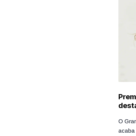
Prem
desta
O Gram
acaba 