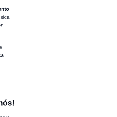
ento
ssica
r
e
ca
nós!