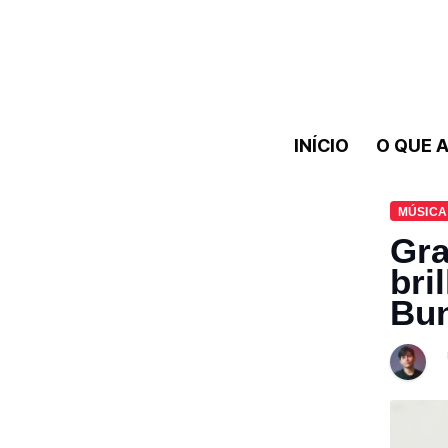
INÍCIO
O QUE A
MÚSICA
Gra
bri
Bun