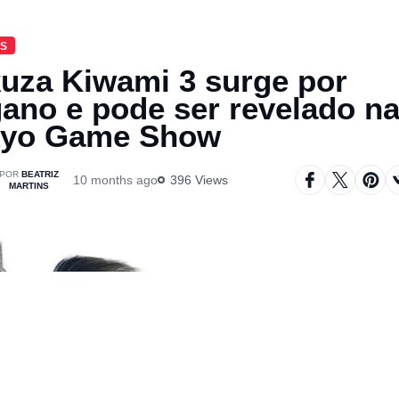
AS
uza Kiwami 3 surge por
ano e pode ser revelado n
kyo Game Show
BEATRIZ
10 months ago
396 Views
MARTINS