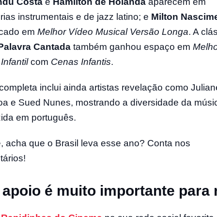
du Costa
e
Hamilton de Holanda
aparecem em
rias instrumentais e de jazz latino; e
Milton Nascim
dicado em
Melhor Vídeo Musical Versão Longa
. A clá
Palavra Cantada
também ganhou espaço em
Melho
nfantil
com
Cenas Infantis
.
a completa inclui ainda artistas revelação como Julian
 e Sued Nunes, mostrando a diversidade da músi
ida em português.
, acha que o Brasil leva esse ano? Conta nos
ários!
 apoio é muito importante para 