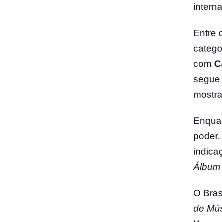
interna
Entre 
catego
com
C
segue 
mostra
Enquan
poder.
indica
Álbum
O Bras
de Mú