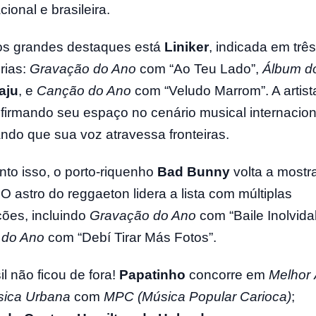
cional e brasileira.
os grandes destaques está
Liniker
, indicada em três
rias:
Gravação do Ano
com “Ao Teu Lado”,
Álbum d
aju
, e
Canção do Ano
com “Veludo Marrom”. A artist
firmando seu espaço no cenário musical internacion
ndo que sua voz atravessa fronteiras.
to isso, o porto-riquenho
Bad Bunny
volta a mostr
 O astro do reggaeton lidera a lista com múltiplas
ções, incluindo
Gravação do Ano
com “Baile Inolvida
 do Ano
com “Debí Tirar Más Fotos”.
il não ficou de fora!
Papatinho
concorre em
Melhor
sica Urbana
com
MPC (Música Popular Carioca)
;