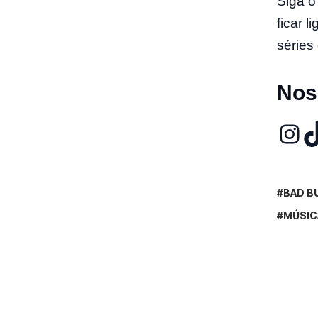
Siga 
ficar 
séries 
Nos
BAD B
MÚSIC