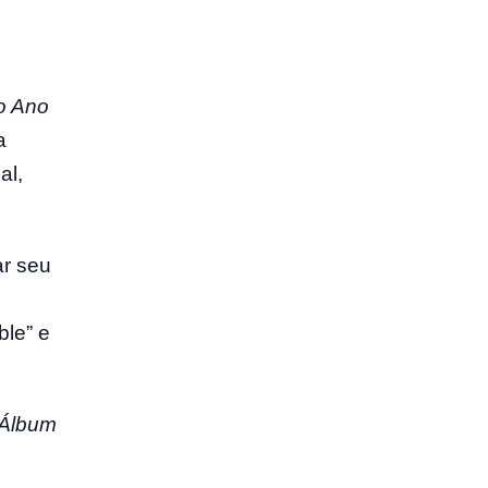
o Ano
a
al,
ar seu
ble” e
 Álbum