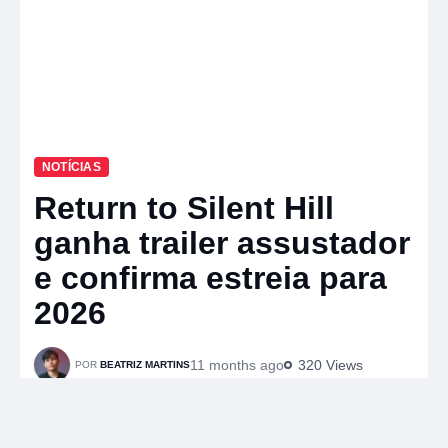
NOTÍCIAS
Return to Silent Hill
ganha trailer assustador
e confirma estreia para
2026
11 months ago
320 Views
BEATRIZ MARTINS
A
u