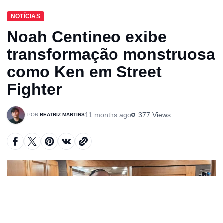
NOTÍCIAS
Noah Centineo exibe
transformação monstruosa
como Ken em Street
Fighter
11 months ago
377 Views
BEATRIZ MARTINS
A
u
d