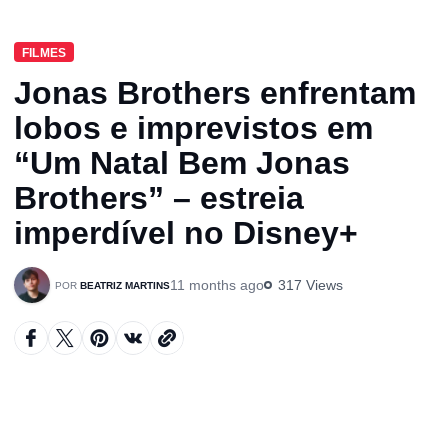
FILMES
Jonas Brothers enfrentam
lobos e imprevistos em
“Um Natal Bem Jonas
Brothers” – estreia
imperdível no Disney+
11 months ago
317 Views
BEATRIZ MARTINS
A
u