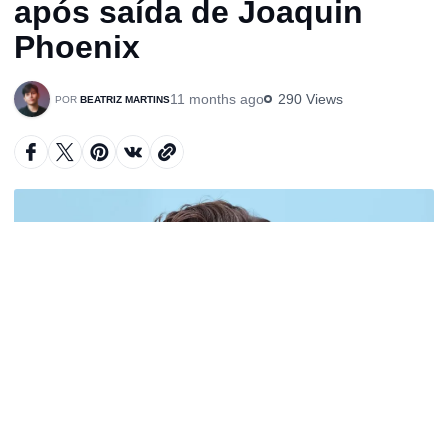
após saída de Joaquin
Phoenix
11 months ago
290 Views
BEATRIZ MARTINS
A
u
d
i
o
P
l
a