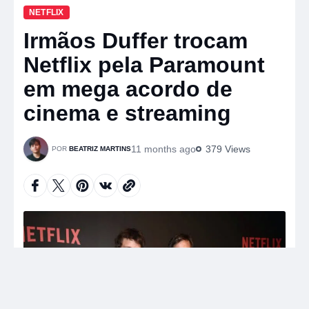
NETFLIX
Irmãos Duffer trocam
Netflix pela Paramount
em mega acordo de
cinema e streaming
11 months ago
379 Views
BEATRIZ MARTINS
A
u
d