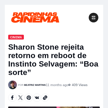
CINEMA
Sharon Stone rejeita
retorno em reboot de
Instinto Selvagem: “Boa
sorte”
11 months ago
409 Views
BEATRIZ MARTINS