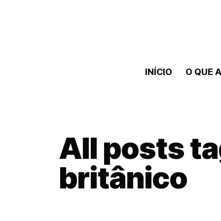
INÍCIO
O QUE A
All posts t
britânico