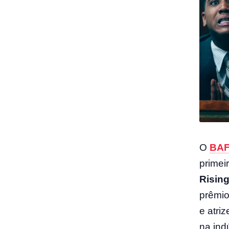
O
BAF
primei
Rising
prêmio
e atri
na ind