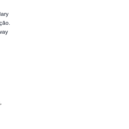
Mary
ção.
way
,