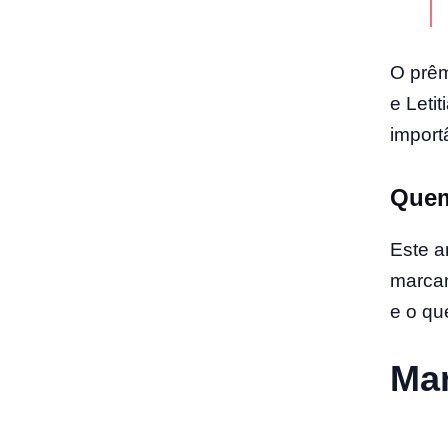
O prêm
e Leti
import
Quem
Este a
marcan
e o qu
Mar