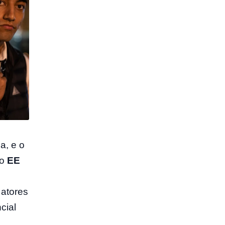
a, e o
io
EE
 atores
cial