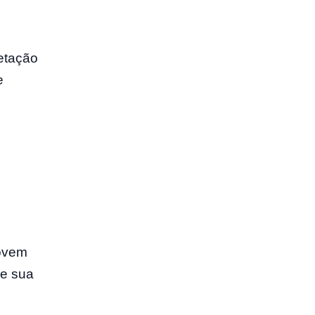
retação
e
jovem
de sua