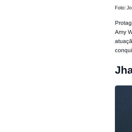
Foto: J
Protag
Amy Wi
atuaçã
conqui
Jha