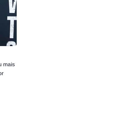
u mais
or