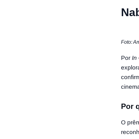
Na
Foto: A
Por
In
explor
confir
cinema
Por q
O prêm
reconh