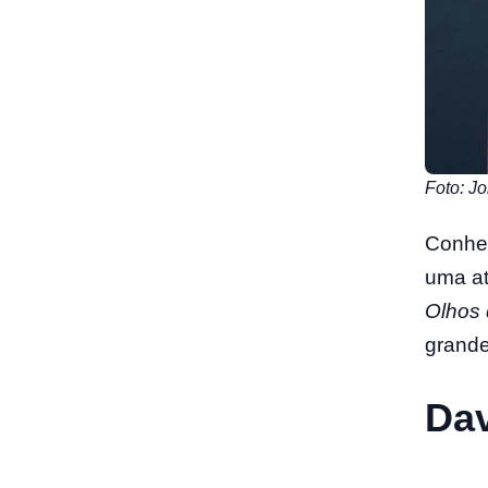
Foto: J
Conhe
uma a
Olhos
grande
Da