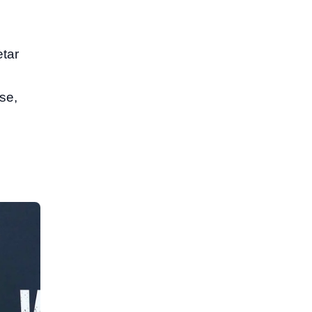
etar
se,