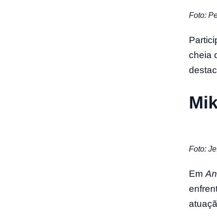
Foto: Pe
Partic
cheia 
destac
Mi
Foto: Je
Em
An
enfren
atuaçã