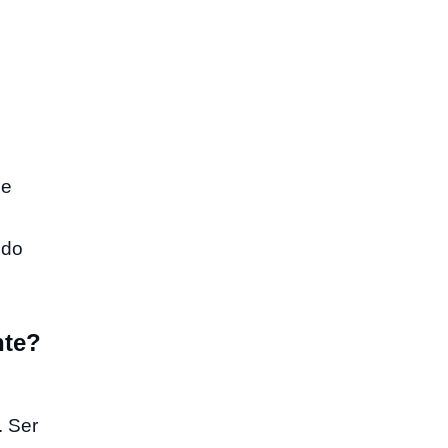
ue
 do
nte?
. Ser