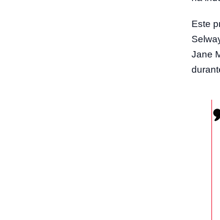
Este p
Selway
Jane M
durant